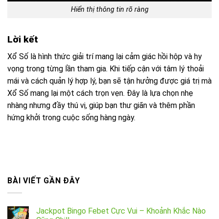
Hiển thị thông tin rõ ràng
Lời kết
Xổ Số là hình thức giải trí mang lại cảm giác hồi hộp và hy
vọng trong từng lần tham gia. Khi tiếp cận với tâm lý thoải
mái và cách quản lý hợp lý, bạn sẽ tận hưởng được giá trị mà
Xổ Số mang lại một cách trọn vẹn. Đây là lựa chọn nhẹ
nhàng nhưng đầy thú vị, giúp bạn thư giãn và thêm phần
hứng khởi trong cuộc sống hàng ngày.
BÀI VIẾT GẦN ĐÂY
Jackpot Bingo Febet Cực Vui – Khoảnh Khắc Nào