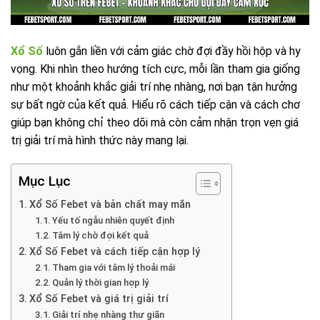
Xổ Số
luôn gắn liền với cảm giác chờ đợi đầy hồi hộp và hy
vọng. Khi nhìn theo hướng tích cực, mỗi lần tham gia giống
như một khoảnh khắc giải trí nhẹ nhàng, nơi bạn tận hưởng
sự bất ngờ của kết quả. Hiểu rõ cách tiếp cận và cách chơ
giúp bạn không chỉ theo dõi mà còn cảm nhận trọn vẹn giá
trị giải trí mà hình thức này mang lại.
Mục Lục
Xổ Số Febet và bản chất may mắn
Yếu tố ngẫu nhiên quyết định
Tâm lý chờ đợi kết quả
Xổ Số Febet và cách tiếp cận hợp lý
Tham gia với tâm lý thoải mái
Quản lý thời gian hợp lý
Xổ Số Febet và giá trị giải trí
Giải trí nhẹ nhàng thư giãn