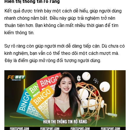
Hiển thị thông tin rõ ràng
Kết quả được trình bày một cách dễ hiểu, giúp người dùng
nhanh chóng nắm bắt. Điều này giúp trải nghiệm trở nên
thuận tiện hơn. Bạn không cần mất nhiều thời gian để tìm
kiếm thông tin.
Sự rõ ràng còn giúp người mới dễ dàng tiếp cận. Dù chưa có
kinh nghiệm, bạn vẫn có thể theo dõi một cách mượt mà.
Đây là điểm giúp mở rộng đối tượng người dùng.