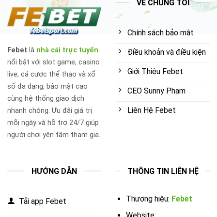
VỀ CHÚNG TÔI
Chính sách bảo mật
Febet
là
nhà cái trực tuyến
Điều khoản và điều kiện
nổi bật với slot game, casino
Giới Thiệu Febet
live, cá cược thể thao và xổ
số đa dạng, bảo mật cao
CEO Sunny Phạm
cùng hệ thống giao dịch
Liên Hệ Febet
nhanh chóng. Ưu đãi giá trị
mỗi ngày và hỗ trợ 24/7 giúp
người chơi yên tâm tham gia.
HƯỚNG DẪN
THÔNG TIN LIÊN HỆ
Thương hiệu:
Febet
Tải app Febet
Website: