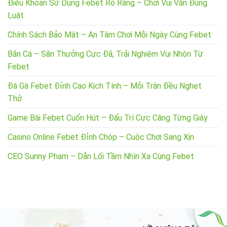
Điều Khoản Sử Dụng Febet Rõ Ràng – Chơi Vui Vẫn Đúng
Luật
Chính Sách Bảo Mật – An Tâm Chơi Mỗi Ngày Cùng Febet
Bắn Cá – Săn Thưởng Cực Đã, Trải Nghiệm Vui Nhộn Từ
Febet
Đá Gà Febet Đỉnh Cao Kịch Tính – Mỗi Trận Đều Nghẹt
Thở
Game Bài Febet Cuốn Hút – Đấu Trí Cực Căng Từng Giây
Casino Online Febet Đỉnh Chóp – Cuộc Chơi Sang Xịn
CEO Sunny Phạm – Dẫn Lối Tầm Nhìn Xa Cùng Febet