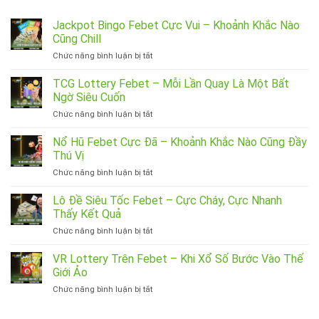
Jackpot Bingo Febet Cực Vui – Khoảnh Khắc Nào
Cũng Chill
Chức năng bình luận bị tắt
ở
Jackpot
Bingo
TCG Lottery Febet – Mỗi Lần Quay Là Một Bất
Febet
Ngờ Siêu Cuốn
Cực
Chức năng bình luận bị tắt
ở
Vui
TCG
–
Lottery
Nổ Hũ Febet Cực Đã – Khoảnh Khắc Nào Cũng Đầy
Khoảnh
Febet
Khắc
Thú Vị
–
Nào
Chức năng bình luận bị tắt
ở
Mỗi
Cũng
Nổ
Lần
Chill
Hũ
Lô Đề Siêu Tốc Febet – Cực Cháy, Cực Nhanh
Quay
Febet
Là
Thấy Kết Quả
Cực
Một
Chức năng bình luận bị tắt
ở
Đã
Bất
Lô
–
Ngờ
Đề
VR Lottery Trên Febet – Khi Xổ Số Bước Vào Thế
Khoảnh
Siêu
Siêu
Khắc
Giới Ảo
Cuốn
Tốc
Nào
Chức năng bình luận bị tắt
ở
Febet
Cũng
VR
–
Đầy
Lottery
Cực
Thú