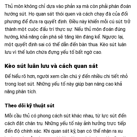
Thủ môn không chỉ dựa vào phản xạ mà còn phải phán đoán
hướng sút. Họ quan sát thói quen và cách chạy đà của đối
phương để đưa ra quyết định. Điều này khiến mỗi cú sút trở
thành một cuộc đấu trí thực sự.
Nếu thủ môn đoán đúng
hướng, khả năng cản phá sẽ tăng lên đáng kể. Ngược lại,
một quyết định sai có thể dẫn đến bàn thua. Kèo sút luân
lưu vì thế luôn chứa đựng yếu tố bất ngờ cao.
Kèo sút luân lưu và cách quan sát
Để hiểu rõ hơn, người xem cần chú ý đến nhiều chi tiết nhỏ
trong loạt sút. Những yếu tố này giúp bạn nâng cao khả
năng phân tích.
Theo dõi kỹ thuật sút
Mỗi cầu thủ có phong cách sút khác nhau, từ lực sút đến
cách đặt chân trụ. Những yếu tố này ảnh hưởng trực tiếp
đến độ chính xác. Khi quan sát kỹ, bạn có thể nhận ra xu