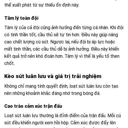
thể xuất phát từ sự thiếu ổn định này.
Tâm lý toàn đội
Tâm lý của cả đội cũng ảnh hưởng đến từng cá nhân. Khi đội
có tinh thần tốt, cầu thủ sẽ tự tin hơn. Điều này giúp nâng
cao chất lượng cú sút.
Ngược lại, nếu đội bị áp lực hoặc
mất tinh thần, các cầu thủ dễ bị ảnh hưởng. Điều này khiến
kết quả trở nên khó đoán hơn. Tâm lý vì thế là yếu tố then
chốt.
Kèo sút luân lưu và giá trị trải nghiệm
Không chỉ mang tính quyết định, loạt sút luân lưu còn tạo
nên những khoảnh khắc đáng nhớ trong bóng đá.
Cao trào cảm xúc trận đấu
Loạt sút luân lưu thường là đỉnh điểm của trận đấu. Mỗi cú
sút đều khiến người xem hồi hộp. Cảm xúc được đẩy lên