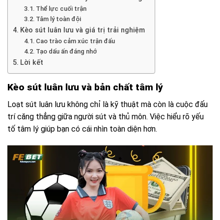
Thể lực cuối trận
Tâm lý toàn đội
Kèo sút luân lưu và giá trị trải nghiệm
Cao trào cảm xúc trận đấu
Tạo dấu ấn đáng nhớ
Lời kết
Kèo sút luân lưu và bản chất tâm lý
Loạt sút luân lưu không chỉ là kỹ thuật mà còn là cuộc đấu
trí căng thẳng giữa người sút và thủ môn. Việc hiểu rõ yếu
tố tâm lý giúp bạn có cái nhìn toàn diện hơn.