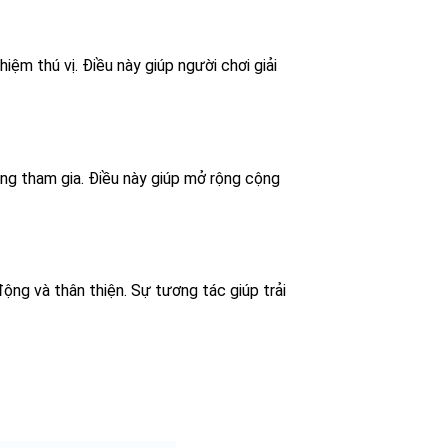
ệm thú vị. Điều này giúp người chơi giải
ng tham gia. Điều này giúp mở rộng cộng
 động và thân thiện. Sự tương tác giúp trải