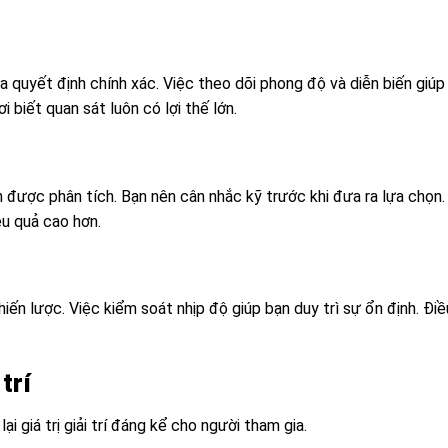
 quyết định chính xác. Việc theo dõi phong độ và diễn biến giúp bạ
 biết quan sát luôn có lợi thế lớn.
 được phân tích. Bạn nên cân nhắc kỹ trước khi đưa ra lựa chọn.
ệu quả cao hơn.
iến lược. Việc kiểm soát nhịp độ giúp bạn duy trì sự ổn định. Đi
trí
i giá trị giải trí đáng kể cho người tham gia.