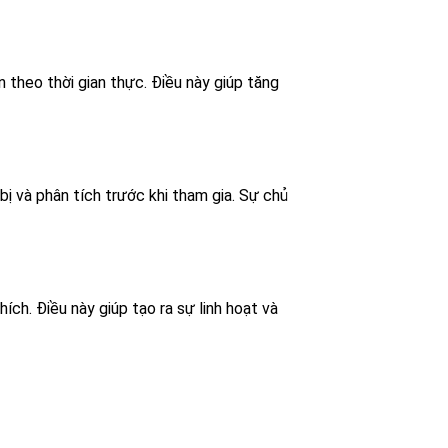
 theo thời gian thực. Điều này giúp tăng
bị và phân tích trước khi tham gia. Sự chủ
ích. Điều này giúp tạo ra sự linh hoạt và