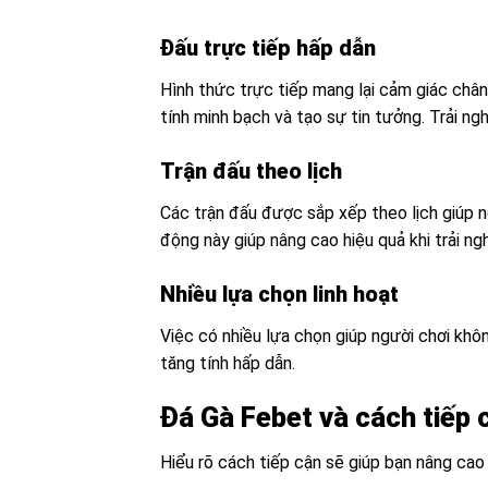
Đấu trực tiếp hấp dẫn
Hình thức trực tiếp mang lại cảm giác chân
tính minh bạch và tạo sự tin tưởng. Trải ng
Trận đấu theo lịch
Các trận đấu được sắp xếp theo lịch giúp ng
động này giúp nâng cao hiệu quả khi trải ng
Nhiều lựa chọn linh hoạt
Việc có nhiều lựa chọn giúp người chơi khôn
tăng tính hấp dẫn.
Đá Gà Febet và cách tiếp 
Hiểu rõ cách tiếp cận sẽ giúp bạn nâng cao 