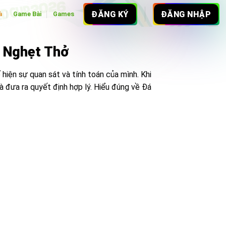
ĐĂNG KÝ
ĐĂNG NHẬP
à
Game Bài
Games
u Nghẹt Thở
 hiện sự quan sát và tính toán của mình. Khi
à đưa ra quyết định hợp lý. Hiểu đúng về Đá