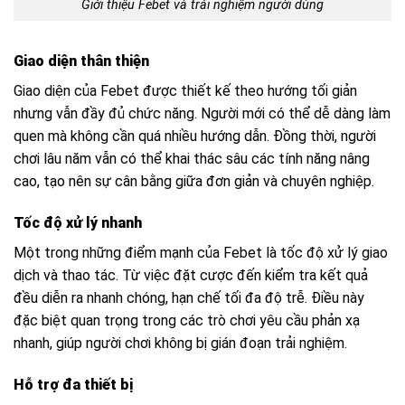
Giới thiệu Febet và trải nghiệm người dùng
Giao diện thân thiện
Giao diện của Febet được thiết kế theo hướng tối giản
nhưng vẫn đầy đủ chức năng. Người mới có thể dễ dàng làm
quen mà không cần quá nhiều hướng dẫn. Đồng thời, người
chơi lâu năm vẫn có thể khai thác sâu các tính năng nâng
cao, tạo nên sự cân bằng giữa đơn giản và chuyên nghiệp.
Tốc độ xử lý nhanh
Một trong những điểm mạnh của Febet là tốc độ xử lý giao
dịch và thao tác. Từ việc đặt cược đến kiểm tra kết quả
đều diễn ra nhanh chóng, hạn chế tối đa độ trễ. Điều này
đặc biệt quan trọng trong các trò chơi yêu cầu phản xạ
nhanh, giúp người chơi không bị gián đoạn trải nghiệm.
Hỗ trợ đa thiết bị