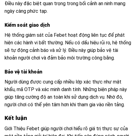
Điều này đặc biệt quan trọng trong bối cảnh an ninh mạng
ngày càng phức tạp.
Kiểm soát giao dịch
Hệ thống giám sát của Febet hoạt động liên tục để phát
hiện các hành vi bất thường. Nếu có dấu hiệu rủi ro, hệ thống
sẽ tự động cảnh báo và xử lý. Điều này giúp bảo vệ tài
khoản người chơi và đảm bảo môi trường công bằng.
Bảo vệ tài khoản
Người dùng được cung cấp nhiều lớp xác thực như mật
khẩu, mã OTP và xác minh danh tính. Những biện pháp này
giúp tăng cường độ an toàn khi sử dụng dịch vụ. Nhờ đó,
người chơi có thể yên tâm hơn khi tham gia vào nền tảng.
Kết luận
Giới Thiệu Febet giúp người chơi hiểu rõ giá trị thực sự của