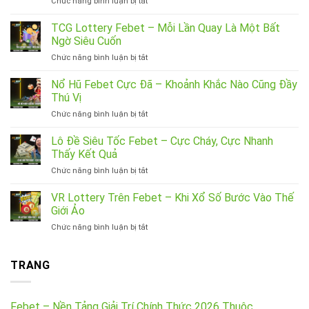
Chức năng bình luận bị tắt
ở
Jackpot
Bingo
TCG Lottery Febet – Mỗi Lần Quay Là Một Bất
Febet
Ngờ Siêu Cuốn
Cực
Chức năng bình luận bị tắt
ở
Vui
TCG
–
Lottery
Nổ Hũ Febet Cực Đã – Khoảnh Khắc Nào Cũng Đầy
Khoảnh
Febet
Khắc
Thú Vị
–
Nào
Chức năng bình luận bị tắt
ở
Mỗi
Cũng
Nổ
Lần
Chill
Hũ
Lô Đề Siêu Tốc Febet – Cực Cháy, Cực Nhanh
Quay
Febet
Là
Thấy Kết Quả
Cực
Một
Chức năng bình luận bị tắt
ở
Đã
Bất
Lô
–
Ngờ
Đề
VR Lottery Trên Febet – Khi Xổ Số Bước Vào Thế
Khoảnh
Siêu
Siêu
Khắc
Giới Ảo
Cuốn
Tốc
Nào
Chức năng bình luận bị tắt
ở
Febet
Cũng
VR
–
Đầy
Lottery
Cực
Thú
Trên
TRANG
Cháy,
Vị
Febet
Cực
–
Nhanh
Khi
Thấy
Febet – Nền Tảng Giải Trí Chính Thức 2026 Thuộc