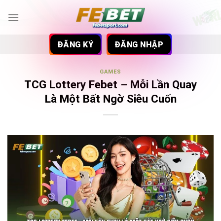
Bỏ
qua
nội
dung
ĐĂNG KÝ
ĐĂNG NHẬP
GAMES
TCG Lottery Febet – Mỗi Lần Quay
Là Một Bất Ngờ Siêu Cuốn