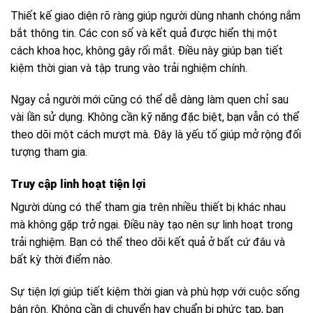
Thiết kế giao diện rõ ràng giúp người dùng nhanh chóng nắm
bắt thông tin. Các con số và kết quả được hiển thị một
cách khoa học, không gây rối mắt. Điều này giúp bạn tiết
kiệm thời gian và tập trung vào trải nghiệm chính.
Ngay cả người mới cũng có thể dễ dàng làm quen chỉ sau
vài lần sử dụng. Không cần kỹ năng đặc biệt, bạn vẫn có thể
theo dõi một cách mượt mà. Đây là yếu tố giúp mở rộng đối
tượng tham gia.
Truy cập linh hoạt tiện lợi
Người dùng có thể tham gia trên nhiều thiết bị khác nhau
mà không gặp trở ngại. Điều này tạo nên sự linh hoạt trong
trải nghiệm. Bạn có thể theo dõi kết quả ở bất cứ đâu và
bất kỳ thời điểm nào.
Sự tiện lợi giúp tiết kiệm thời gian và phù hợp với cuộc sống
bận rộn. Không cần di chuyển hay chuẩn bị phức tạp, bạn