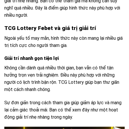
giải trí nhẹ nhàng. Bạn có thể tham gia mà không cần suy
nghĩ quá nhiều. Đây là điểm giúp hình thức này phù hợp với
nhiều người.
TCG Lottery Febet và giá trị giải trí
Ngoài yếu tố may mắn, hình thức này còn mang lại nhiều giá
trị tích cực cho người tham gia.
Giải trí nhanh gọn tiện lợi
Không cần dành quá nhiều thời gian, bạn vẫn có thể tận
hưởng trọn vẹn trải nghiệm. Điều này phù hợp với những
người có lịch trình bận rộn. TCG Lottery giúp bạn thư giãn
một cách nhanh chóng.
Sự đơn giản trong cách tham gia giúp giảm áp lực và mang
lại cảm giác thoải mái. Bạn có thể xem đây như một hoạt
động giải trí nhẹ nhàng trong ngày.